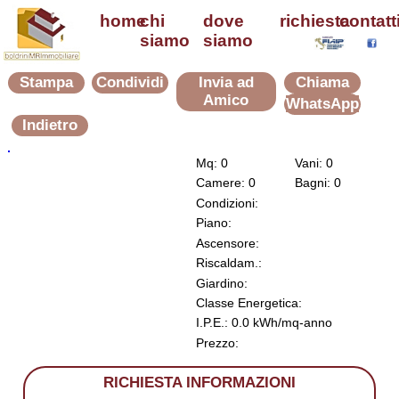
home
chi
dove
richiesta
contatt
siamo
siamo
Stampa
Condividi
Invia ad
Chiama
Amico
WhatsApp
Indietro
Mq: 0
Vani: 0
Camere: 0
Bagni: 0
Condizioni:
Piano:
Ascensore:
Riscaldam.:
Giardino:
Classe Energetica:
I.P.E.: 0.0 kWh/mq-anno
Prezzo:
RICHIESTA INFORMAZIONI