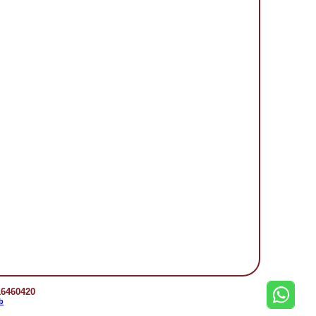
16460420
b