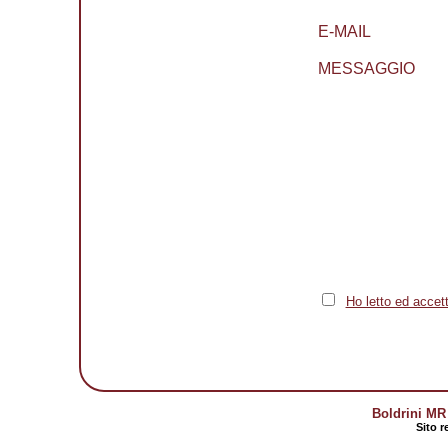
E-MAIL
MESSAGGIO
Ho letto ed accett
Boldrini MR 
Sito r