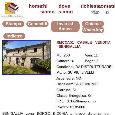
home
chi
dove
richiesta
contatt
siamo
siamo
Stampa
Condividi
Invia ad
Chiama
Amico
WhatsApp
Indietro
RMCCA51 - CASALE - VENDITA
- SENIGALLIA
Mq: 250
Vani: 11
Camere: 4
Bagni: 2
Condizioni: DA RISTRUTTURARE
Piano: SU PIU' LIVELLI
Ascensore: NO
Riscaldam.: AUTONOMO
Giardino: SI
Classe Energetica: G
I.P.E.: 0.0 kWh/mq-anno
Prezzo: € 185000
SENIGALLIA zona BORGO BICCHIA a breve distanza dal