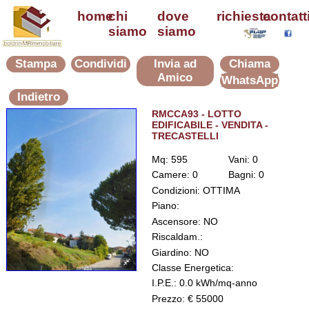
home
chi
dove
richiesta
contatt
siamo
siamo
Stampa
Condividi
Invia ad
Chiama
Amico
WhatsApp
Indietro
RMCCA93 - LOTTO
EDIFICABILE - VENDITA -
TRECASTELLI
Mq: 595
Vani: 0
Camere: 0
Bagni: 0
Condizioni: OTTIMA
Piano:
Ascensore: NO
Riscaldam.:
Giardino: NO
Classe Energetica:
I.P.E.: 0.0 kWh/mq-anno
Prezzo: € 55000