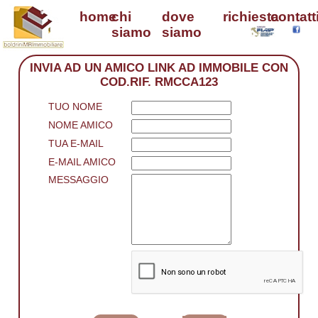
home
chi
dove
richiesta
contatt
siamo
siamo
INVIA AD UN AMICO LINK AD IMMOBILE CON
COD.RIF. RMCCA123
TUO NOME
NOME AMICO
TUA E-MAIL
E-MAIL AMICO
MESSAGGIO